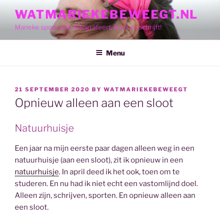
Skip
WATMARIEKEBEWEEGT.NL
to
Marieke sport, eet, fotografeert, leeft en schrijft!
content
Menu
POSTED
21 SEPTEMBER 2020
BY
WATMARIEKEBEWEEGT
ON
Opnieuw alleen aan een sloot
Natuurhuisje
Een jaar na mijn eerste paar dagen alleen weg in een
natuurhuisje (aan een sloot), zit ik opnieuw in een
natuurhuisje
. In april deed ik het ook, toen om te
studeren. En nu had ik niet echt een vastomlijnd doel.
Alleen zijn, schrijven, sporten. En opnieuw alleen aan
een sloot.