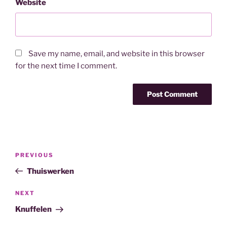
Website
Save my name, email, and website in this browser
for the next time I comment.
Post
Previous
PREVIOUS
navigation
Post
Thuiswerken
Next
NEXT
Post
Knuffelen