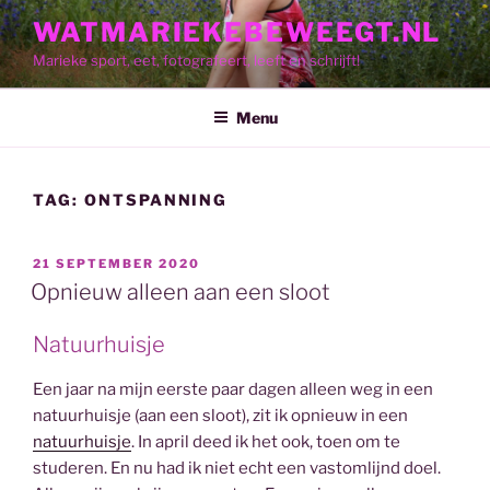
Skip
WATMARIEKEBEWEEGT.NL
to
Marieke sport, eet, fotografeert, leeft en schrijft!
content
Menu
TAG:
ONTSPANNING
POSTED
21 SEPTEMBER 2020
ON
Opnieuw alleen aan een sloot
Natuurhuisje
Een jaar na mijn eerste paar dagen alleen weg in een
natuurhuisje (aan een sloot), zit ik opnieuw in een
natuurhuisje
. In april deed ik het ook, toen om te
studeren. En nu had ik niet echt een vastomlijnd doel.