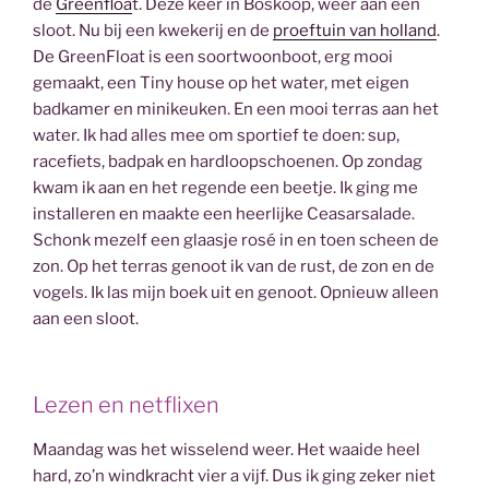
de
Greenfloa
t. Deze keer in Boskoop, weer aan een
sloot. Nu bij een kwekerij en de
proeftuin van holland
.
De GreenFloat is een soortwoonboot, erg mooi
gemaakt, een Tiny house op het water, met eigen
badkamer en minikeuken. En een mooi terras aan het
water. Ik had alles mee om sportief te doen: sup,
racefiets, badpak en hardloopschoenen. Op zondag
kwam ik aan en het regende een beetje. Ik ging me
installeren en maakte een heerlijke Ceasarsalade.
Schonk mezelf een glaasje rosé in en toen scheen de
zon. Op het terras genoot ik van de rust, de zon en de
vogels. Ik las mijn boek uit en genoot. Opnieuw alleen
aan een sloot.
Lezen en netflixen
Maandag was het wisselend weer. Het waaide heel
hard, zo’n windkracht vier a vijf. Dus ik ging zeker niet