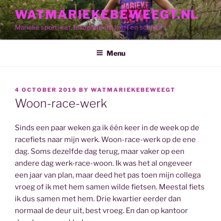
Skip
WATMARIEKEBEWEEGT.NL
to
Marieke sport, eet, fotografeert, leeft en schrijft!
content
Menu
POSTED
4 OCTOBER 2019
BY
WATMARIEKEBEWEEGT
ON
Woon-race-werk
Sinds een paar weken ga ik één keer in de week op de
racefiets naar mijn werk. Woon-race-werk op de ene
dag. Soms dezelfde dag terug, maar vaker op een
andere dag werk-race-woon. Ik was het al ongeveer
een jaar van plan, maar deed het pas toen mijn collega
vroeg of ik met hem samen wilde fietsen. Meestal fiets
ik dus samen met hem. Drie kwartier eerder dan
normaal de deur uit, best vroeg. En dan op kantoor