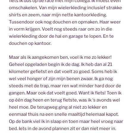
fiets ik dus op de race met mijn collega. Ik moest even
omschakelen. Van mijn wielerkleding inclusief strakke
shirts en zeem, naar mijn nette kantoorkleding.
Tussendoor ook nog douchen en opmaken. Haar weer
in vorm krijgen. Voelt nog steeds raar om zo in die
wielerkleding door de hal en garage te lopen. En te
douchen op kantoor.
Maar als ik aangekomen ben, voel ik me zo lekker!
Geheel opgeladen begin ik de dag. Ik heb dan al 21
kilometer gefietst en dat voelt zo goed. Soms heb ik
wel veel honger of zijn mijn benen zwaar. Ik ga nog
steeds met de trap, maar ren wat minder hard door de
gangen. Maar ook dat voelt goed. Want ik fiets! Toen ik
op één dag heen en terug fietste, was ik ‘s avonds wel
heel moe. De terugweg ging al niet zo lekker en
eenmaal thuis na een snelle maaltijd helemaal kapot.
Op de bank viel ik in slaap en toen maar heel vroeg naar
bed. Iets in de avond plannen zit er dan niet meer in.