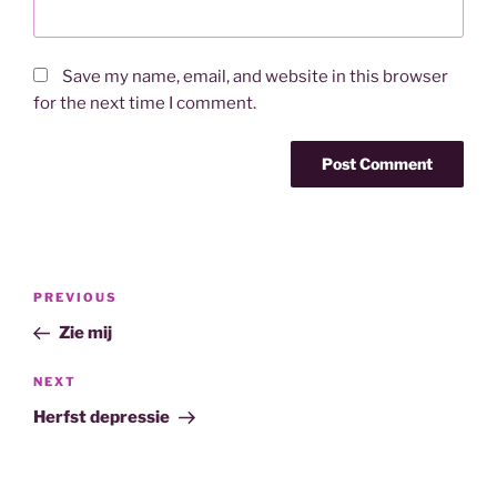
Save my name, email, and website in this browser
for the next time I comment.
Post
Previous
PREVIOUS
navigation
Post
Zie mij
Next
NEXT
Post
Herfst depressie