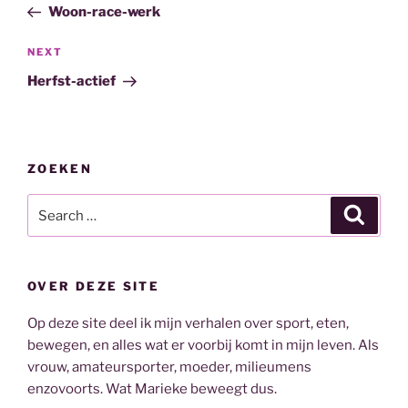
Post
Woon-race-werk
Next
NEXT
Post
Herfst-actief
ZOEKEN
Search
Search
for:
OVER DEZE SITE
Op deze site deel ik mijn verhalen over sport, eten,
bewegen, en alles wat er voorbij komt in mijn leven. Als
vrouw, amateursporter, moeder, milieumens
enzovoorts. Wat Marieke beweegt dus.