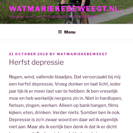
Skip
WATMARIEKEBEWEEGT.NL
to
Marieke sport, eet, fotografeert, leeft en schrijft!
content
Menu
POSTED
21 OCTOBER 2019
BY
WATMARIEKEBEWEEGT
ON
Herfst depressie
Regen, wind, vallende blaadjes. Dat veroorzaakt bij mij
een herfst depressie. Vroeg donker en laat licht, ieder
jaar lijk ik er meer last van te hebben. Ik ben vreselijk
moe en heb werkelijk nergens zin in. Niet in hardlopen,
fietsen, zingen, werken. Alleen op bank hangen, films
kijken, eten, drinken. Verder niets. Somber ben ik ook.
Depressie is zo’n zwaar woord en daar wil ik eigenlijk
niet aan. Maar als ik eerlijk ben denk ik dat ik er dicht