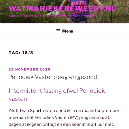
Skip
WATMARIEKEBEWEEGT.NL
to
Marieke sport, eet, fotografeert, leeft en schrijft!
content
Menu
TAG:
16/8
POSTED
25 NOVEMBER 2020
ON
Periodiek Vasten: leeg en gezond
Intermittent fasting ofwel Periodiek
vasten
Als lid van
Sportrusten
deed ik in de maand september
mee aan het Periodiek Vasten (PV) programma. 30
dagen at ik geen ontbijt en een keer at ik 24 uur niet.