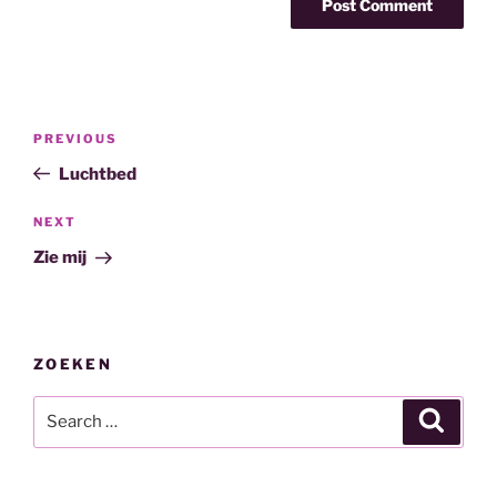
Post
Previous
PREVIOUS
navigation
Post
Luchtbed
Next
NEXT
Post
Zie mij
ZOEKEN
Search
Search
for: