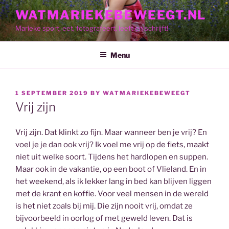
Skip
WATMARIEKEBEWEEGT.NL
to
Marieke sport, eet, fotografeert, leeft en schrijft!
content
Menu
POSTED
1 SEPTEMBER 2019
BY
WATMARIEKEBEWEEGT
ON
Vrij zijn
Vrij zijn. Dat klinkt zo fijn. Maar wanneer ben je vrij? En
voel je je dan ook vrij? Ik voel me vrij op de fiets, maakt
niet uit welke soort. Tijdens het hardlopen en suppen.
Maar ook in de vakantie, op een boot of Vlieland. En in
het weekend, als ik lekker lang in bed kan blijven liggen
met de krant en koffie. Voor veel mensen in de wereld
is het niet zoals bij mij. Die zijn nooit vrij, omdat ze
bijvoorbeeld in oorlog of met geweld leven. Dat is