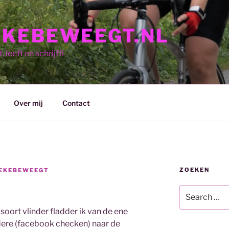
KEBEWEEGT.NL
 leeft en schrijft!
Over mij
Contact
ZOEKEN
EKEBEWEEGT
Search
for:
en soort vlinder fladder ik van de ene
dere (facebook checken) naar de