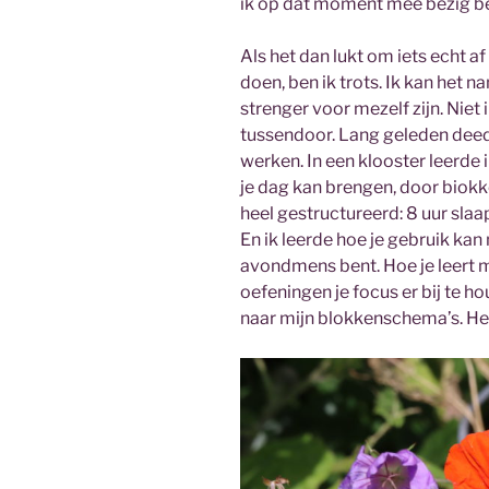
ik op dat moment mee bezig ben.
Als het dan lukt om iets echt a
doen, ben ik trots. Ik kan het n
strenger voor mezelf zijn. Niet 
tussendoor. Lang geleden deed 
werken. In een klooster leerde 
je dag kan brengen, door biokk
heel gestructureerd: 8 uur slaa
En ik leerde hoe je gebruik kan
avondmens bent. Hoe je leert 
oefeningen je focus er bij te 
naar mijn blokkenschema’s. Het 