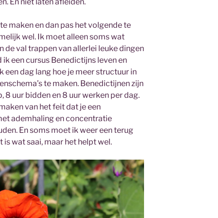
 En niet laten afleiden.
f te maken en dan pas het volgende te
amelijk wel. Ik moet alleen soms wat
in de val trappen van allerlei leuke dingen
ik een cursus Benedictijns leven en
ik een dag lang hoe je meer structuur in
enschema’s te maken. Benedictijnen zijn
p, 8 uur bidden en 8 uur werken per dag.
 maken van het feit dat je een
met ademhaling en concentratie
houden. En soms moet ik weer een terug
is wat saai, maar het helpt wel.