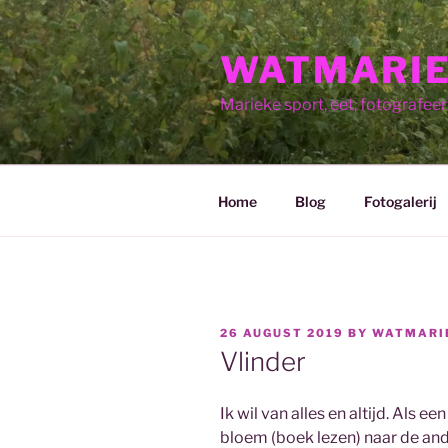
Skip
to
WATMARIE
content
Marieke sport, eet, fotografeert,
Home
Blog
Fotogalerij
POSTED
26 AUGUST 2019
BY
WATMARI
ON
Vlinder
Ik wil van alles en altijd. Als e
bloem (boek lezen) naar de an